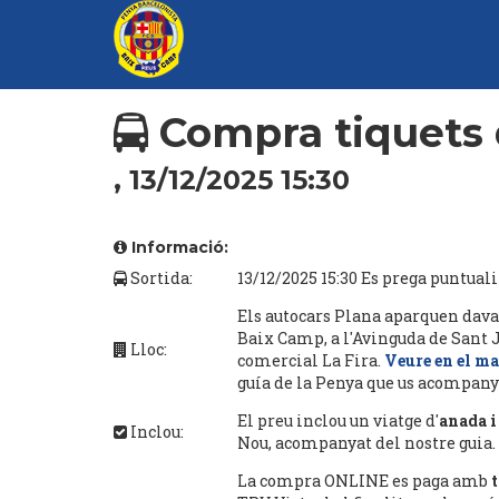
Compra tiquets 
, 13/12/2025 15:30
Informació:
Sortida:
13/12/2025 15:30 Es prega puntuali
Els autocars Plana aparquen dava
Baix Camp, a l'Avinguda de Sant Jo
Lloc:
comercial La Fira.
Veure en el m
guía de la Penya que us acompanya
El preu inclou un viatge d'
anada i
Inclou:
Nou, acompanyat del nostre guia.
La compra ONLINE es paga amb
t