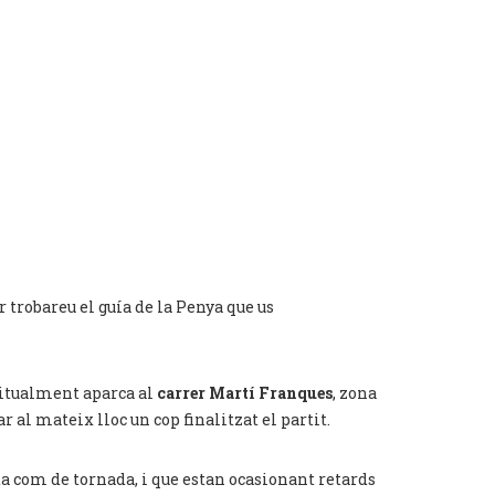
 trobareu el guía de la Penya que us
abitualment aparca al
carrer Martí Franques
, zona
r al mateix lloc un cop finalitzat el partit.
da com de tornada, i que estan ocasionant retards