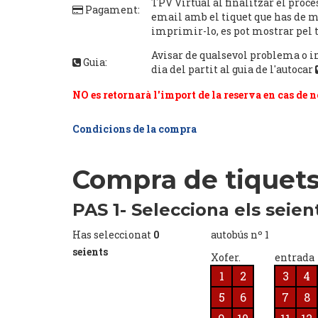
TPV Virtual al finalitzar el proc
Pagament:
email amb el tiquet que has de mo
imprimir-lo, es pot mostrar pel 
Avisar de qualsevol problema o 
Guia:
dia del partit al guia de l'autocar
NO es retornarà l'import de la reserva en cas de no
Condicions de la compra
Compra de tiquets
PAS 1- Selecciona els seien
Has seleccionat
0
autobús nº 1
seients
Xofer.
entrada
1
2
3
4
5
6
7
8