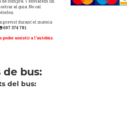
és de compra. T'enviarem un
strar al guia. No cal
tèlefon.
imprevist durant el mateix
697 374 781
.
 poder assistir a l'autobús.
 de bus:
ts del bus: