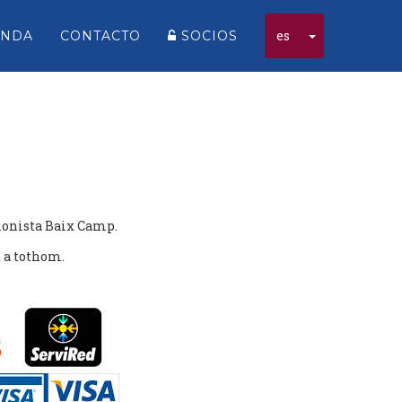
Desplegar m
es
ENDA
CONTACTO
SOCIOS
elonista Baix Camp.
t a tothom.