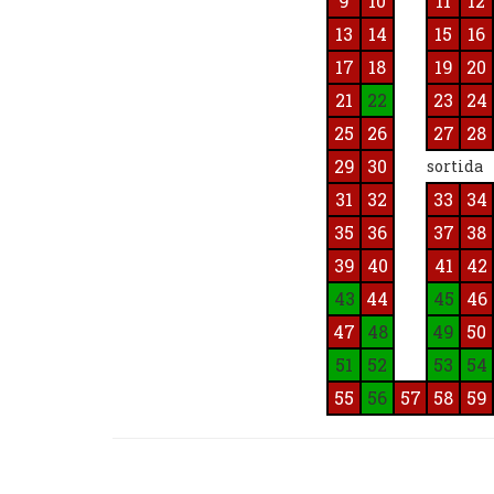
9
10
11
12
13
14
15
16
17
18
19
20
21
22
23
24
25
26
27
28
29
30
sortida
31
32
33
34
35
36
37
38
39
40
41
42
43
44
45
46
47
48
49
50
51
52
53
54
55
56
57
58
59