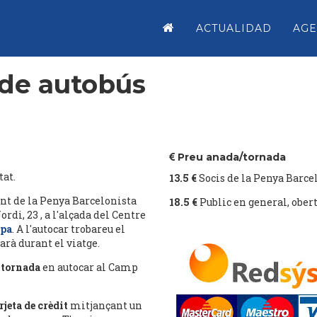
ACTUALIDAD
AG
de autobús
Preu anada/tornada
tat.
13.5 €
Socis de la Penya Barc
nt de la Penya Barcelonista
18.5 €
Public en general, ober
rdi, 23 , a l'alçada del Centre
apa
. A l'autocar trobareu el
rà durant el viatge.
 tornada
en autocar al Camp
rjeta de crèdit
mitjançant un