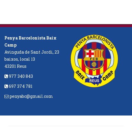
Penya Barcelonista Baix
Camp
Avinguda de Sant Jordi, 23
baixos, local 13
43201 Reus
977 340 843
697 374 781
penyabc@gmail.com